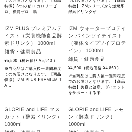
でのお届けとなります。【商品
でのお届けとなります。【商品
特徴】3つのゼロ カロリーゼ
特徴】IZMシリーズから燃焼系
ロ、糖質ゼロ、脂...
酵素ドリンクが...
NEW
NEW
IZM PLUS プレミアムテ
IZM ウォータープロテイ
イスト（栄養機能食品酵
ン パインソイテイスト
素ドリンク） 1000ml
（液体タイプソイプロテ
イン） 1000ml
雑貨・健康食品
雑貨・健康食品
¥5,500
(税込価格
¥5,940
)
¥4,500
(税込価格
¥4,860
)
※当商品はご購入後一週間程度
でのお届けとなります。【商品
※当商品はご購入後一週間程度
特徴】IZM PLUS PREMIUM T
でのお届けとなります。【商品
A...
特徴】美容と健康、ダイエット
をサポートする栄...
GLORIE and LIFE マス
GLORIE and LIFE レモ
カット（酵素ドリンク）
ン（酵素ドリンク）
1000ml
1000ml