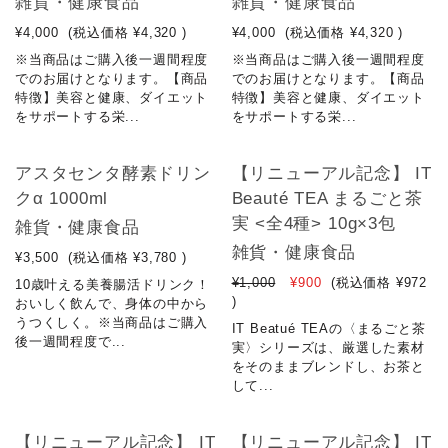
雑貨・健康食品
雑貨・健康食品
¥4,000
(税込価格
¥4,320
)
¥4,000
(税込価格
¥4,320
)
※当商品はご購入後一週間程度
※当商品はご購入後一週間程度
でのお届けとなります。【商品
でのお届けとなります。【商品
特徴】美容と健康、ダイエット
特徴】美容と健康、ダイエット
をサポートする栄...
をサポートする栄...
NEW
アスタセンタ酵素ドリン
【リニューアル記念】 IT
クα 1000ml
Beauté TEA まるごと茶
実 <全4種> 10g×3包
雑貨・健康食品
雑貨・健康食品
¥3,500
(税込価格
¥3,780
)
¥1,000
¥900
(税込価格
¥972
10歳叶える美養腸活ドリンク！
)
おいしく飲んで、身体の中から
うつくしく。※当商品はご購入
IT Beatué TEAの〈まるごと茶
後一週間程度で...
実〉シリーズは、厳選した素材
をそのままブレンドし、お茶と
して...
NEW
【リニューアル記念】 IT
【リニューアル記念】 IT