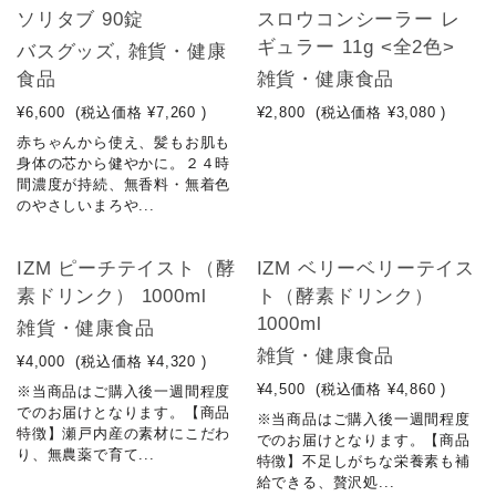
ソリタブ 90錠
スロウコンシーラー レ
ギュラー 11g <全2色>
バスグッズ, 雑貨・健康
食品
雑貨・健康食品
¥6,600
(税込価格
¥7,260
)
¥2,800
(税込価格
¥3,080
)
赤ちゃんから使え、髪もお肌も
身体の芯から健やかに。２４時
間濃度が持続、無香料・無着色
のやさしいまろや...
NEW
NEW
IZM ピーチテイスト（酵
IZM ベリーベリーテイス
素ドリンク） 1000ml
ト（酵素ドリンク）
1000ml
雑貨・健康食品
雑貨・健康食品
¥4,000
(税込価格
¥4,320
)
¥4,500
(税込価格
¥4,860
)
※当商品はご購入後一週間程度
でのお届けとなります。【商品
※当商品はご購入後一週間程度
特徴】瀬戸内産の素材にこだわ
でのお届けとなります。【商品
り、無農薬で育て...
特徴】不足しがちな栄養素も補
給できる、贅沢処...