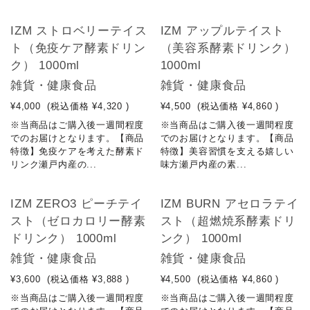
NEW
NEW
IZM ストロベリーテイス
IZM アップルテイスト
ト（免疫ケア酵素ドリン
（美容系酵素ドリンク）
ク） 1000ml
1000ml
雑貨・健康食品
雑貨・健康食品
¥4,000
(税込価格
¥4,320
)
¥4,500
(税込価格
¥4,860
)
※当商品はご購入後一週間程度
※当商品はご購入後一週間程度
でのお届けとなります。【商品
でのお届けとなります。【商品
特徴】免疫ケアを考えた酵素ド
特徴】美容習慣を支える嬉しい
リンク瀬戸内産の...
味方瀬戸内産の素...
NEW
NEW
IZM ZERO3 ピーチテイ
IZM BURN アセロラテイ
スト（ゼロカロリー酵素
スト（超燃焼系酵素ドリ
ドリンク） 1000ml
ンク） 1000ml
雑貨・健康食品
雑貨・健康食品
¥3,600
(税込価格
¥3,888
)
¥4,500
(税込価格
¥4,860
)
※当商品はご購入後一週間程度
※当商品はご購入後一週間程度