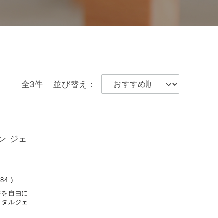
全3件
並び替え：
ン ジェ
T
584
)
髪を自由に
スタルジェ