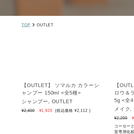
TOP
OUTLET
【OUTLET】 ソマルカ カラーシ
【OUT
ャンプー 150ml <全5種>
ロウ＆
5g <全
シャンプー, OUTLET
メイク, 
¥2,400
¥1,920
(税込価格
¥2,112
)
¥2,200
¥
コーセー
室専用化