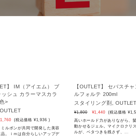
LET】 IM（アイエム） ブ
【OUTLET】 セバスチャ
ラッシュ カラーマスカラ
ルフォルテ 200ml
4色>
スタイリング剤, OUTLE
OUTLET
¥1,800
¥1,440
(税込価格
¥1,
1,760
(税込価格
¥1,936
)
高いホールド力がありながら、
動かせるジェル。マイクロクリ
とミルボンが共同で開発した美容
ルが、ベタつきを残さず、...
粧品。ｉｍは自分らしいアップデ