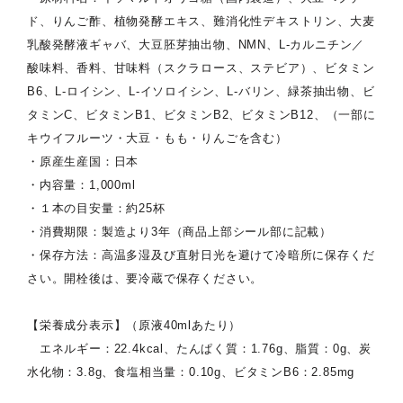
ド、りんご酢、植物発酵エキス、難消化性デキストリン、大麦
乳酸発酵液ギャバ、大豆胚芽抽出物、NMN、L-カルニチン／
酸味料、香料、甘味料（スクラロース、ステビア）、ビタミン
B6、L-ロイシン、L-イソロイシン、L-バリン、緑茶抽出物、ビ
タミンC、ビタミンB1、ビタミンB2、ビタミンB12、（一部に
キウイフルーツ・大豆・もも・りんごを含む）
・原産生産国：日本
・内容量：1,000ml
・１本の目安量：約25杯
・消費期限：製造より3年（商品上部シール部に記載）
・保存方法：高温多湿及び直射日光を避けて冷暗所に保存くだ
さい。開栓後は、要冷蔵で保存ください。
【栄養成分表示】（原液40mlあたり）
エネルギー：22.4kcal、たんぱく質：1.76g、脂質：0g、炭
水化物：3.8g、食塩相当量：0.10g、ビタミンB6：2.85mg