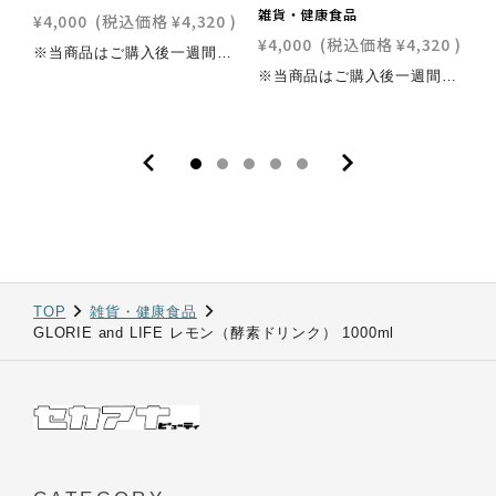
雑貨・健康食品
¥4,000
(税込価格
¥4,320
)
¥
¥4,000
(税込価格
¥4,320
)
※当商品はご購入後一週間程度でのお届けとなります。【商品特徴】瀬戸内産の素材にこだわり、無農薬で育てた野菜や果物75種類を3年半発酵させた、植物発酵エキス配合ピーチ味のおいしい酵素ドリンクです。女性に評判のコラーゲン・ヒアルロン酸・プラセンタ配合。エネルギー生成にビタミン各種、配合。大人から子供まで続けやすい酵素ドリンクです。腸活にもおすすめ！【お召し上がり方】1日あたり40ml~80mlを目安に、水、白湯（40℃目安）炭酸水等で5倍程度に薄めてお召し上がりください。【商品情報】・原材料名：イソマルトオリゴ糖、リンゴ酢、高果糖液糖、植物発酵エキス（黒糖、キャベツ、イチゴ、その他）、ピーチ果汁、フィッシュコラーゲンぺプチド、アサイーエキス、豚プラセンタエキス（酸味料、カラメル色素、香料、甘味料、ステビア、アセスファムK、スクラロース）、ヒアルロン酸、ビタミンC、ビタミンB1、ビタミンB2、ビタミンB6、ビタミンB12、（一部にキウイフルーツ、大豆、豚、もも、リンゴ、ゼラチンを含む）・原産生産国：日本・内容量：1,000ml・1本の目安量：約25杯・消費期限：製造より3年（商品上部シール部に記載）・保存方法：高温多湿及び直射日光を避けて冷暗所に保存ください。開栓後は、要冷蔵で保存ください。【栄養成分表示】（原液40mlあたり） エネルギー：34Kcal、たんぱく質：0g、脂質：0g、炭水化物：8.4g、食塩相当量：0.19g【ご使用上の注意】・原材料名表示をご参照の上、食物アレルギーのある方はご利用をお控えください。・体質に合わない場合はご利用を中止してください。・小さなお子様の手の届かないところに保管してください。・妊娠・授乳中の方や通院中、お薬を服用中の方は、医師とご相談の上お召し上がりください。・野菜や果物などの原料を使用しているため、色調や風味、粘度に変化が生じる場合がありますが、品質に問題はありません。・原料由来の浮遊物、沈殿物が発生する場合がありますが、品質に問題はありません。・開封後はキャップや開栓口を清潔に保ち、10°Ｃ以下で保存し、お早めにお召し上がりください。・賞味期限を過ぎた製品はお召し上がりにならないでください。・一度移した原液はもとに戻さないでください。・水などで薄めた原液はその日の内に、お召し上がりください。
※当商品はご購入後一週間程度でのお届けとなります。【商品特徴】免疫ケアを考えた酵素ドリンク瀬戸内産の素材にこだわり、無農薬で育てた野菜や果物75種類を3年半発酵させた、植物発酵エキス配合ピーチ味のおいしい酵素ドリンクです。コップ1杯（原液40ml）に合計1,000億個の2種類の乳酸菌（EC-12株とnanoECF-M株を各500億個）と各種ビタミンを贅沢に配合しております。さらに、栄養機能食品としてビタミンB1を配合することで、腸内環境の改善や健康維持をより効果的にサポートします。【お召し上がり方】1日あたり40ml~80mlを目安に、水、白湯（40℃目安）炭酸水等で5倍程度に薄めてお召し上がりください。【商品情報】・原材料名：イソマルトオリゴ糖液糖（国内製造）、りんご酢、植物発酵エキス、フラクトオリゴ糖液糖、りんご果汁、いちご果汁、乳酸菌末（殺菌）、フィッシュコラーゲンペプチド、エクソソーム含有プラセンタ・サイタイ・羊膜エキス／酸味料、香料、甘味料（ステビア）、ビタミンB1、ビタミンC、ビタミンB2、ビタミンB6、ビタミンE、ビタミンA、ビタミンB12、（一部にキウイフルーツ・大豆・もも・りんご・ゼラチンを含む）・原産生産国：日本・内容量：1,000ml・1本の目安量：約25杯・消費期限：製造より3年（商品上部シール部に記載）・保存方法：高温多湿及び直射日光を避けて冷暗所に保存ください。開栓後は、要冷蔵で保存ください。【栄養成分表示】（原液40mlあたり） エネルギー：29.6kcal、たんぱく質：0g、脂質：0g、炭水化物：7.3g、食塩相当量：0.08g、ビタミンB1：1.76mg【ご使用上の注意】・原材料名表示をご参照の上、食物アレルギーのある方はご利用をお控えください。・体質に合わない場合はご利用を中止してください。・小さなお子様の手の届かないところに保管してください。・妊娠・授乳中の方や通院中、お薬を服用中の方は、医師とご相談の上お召し上がりください。・野菜や果物などの原料を使用しているため、色調や風味、粘度に変化が生じる場合がありますが、品質に問題はありません。・原料由来の浮遊物、沈殿物が発生する場合がありますが、品質に問題はありません。・開封後はキャップや開栓口を清潔に保ち、10°Ｃ以下で保存し、お早めにお召し上がりください。・賞味期限を過ぎた製品はお召し上がりにならないでください。・一度移した原液はもとに戻さないでください。・水などで薄めた原液はその日の内に、お召し上がりください。
TOP
雑貨・健康食品
GLORIE and LIFE レモン（酵素ドリンク） 1000ml