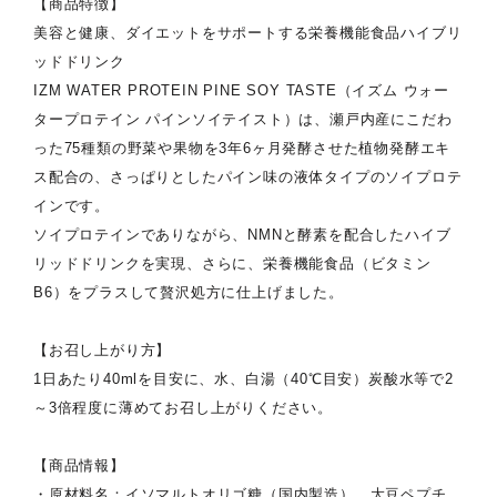
【商品特徴】
美容と健康、ダイエットをサポートする栄養機能食品ハイブリ
ッドドリンク
IZM WATER PROTEIN PINE SOY TASTE（イズム ウォー
タープロテイン パインソイテイスト）は、瀬戸内産にこだわ
った75種類の野菜や果物を3年6ヶ月発酵させた植物発酵エキ
ス配合の、さっぱりとしたパイン味の液体タイプのソイプロテ
インです。
ソイプロテインでありながら、NMNと酵素を配合したハイブ
リッドドリンクを実現、さらに、栄養機能食品（ビタミン
B6）をプラスして贅沢処方に仕上げました。
【お召し上がり方】
1日あたり40mlを目安に、水、白湯（40℃目安）炭酸水等で2
～3倍程度に薄めてお召し上がりください。
【商品情報】
・原材料名：イソマルトオリゴ糖（国内製造）、大豆ペプチ