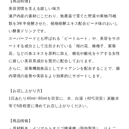
【商品特徴】
美容習慣を支える嬉しい味方
瀬戸内産の素材にこだわり、無農薬で育てた野菜や果物75種
類を3年半発酵させた、植物発酵エキス配合ピーチ味のおいし
い酵素ドリンクです。
スーパーフードとも呼ばれる「ビートルート」や、美容をサポ
ートする成分として注目されている「桜の花、椿種子、紫菊
花」などの各エキスを原料に加え、糖化や酸化をケアする女性
に嬉しい美容系成分を贅沢に配合しております。
さらに、栄養機能食品としてナイアシンを配合することで、腸
内環境の改善や美容をより効果的にサポートします。
【お召し上がり方】
1日あたり40ml~80mlを目安に、水、白湯（40℃目安）炭酸水
等で5倍程度に薄めてお召し上がりください。
【商品情報】
・原材料名：イソマルトオリゴ糖液糖（国内製造）、りんご