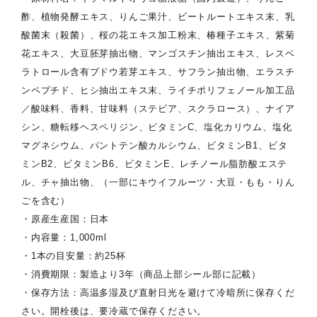
酢、植物発酵エキス、りんご果汁、ビートルートエキス末、乳
酸菌末（殺菌）、桜の花エキス加工粉末、椿種子エキス、紫菊
花エキス、大豆胚芽抽出物、マンゴスチン抽出エキス、レスベ
ラトロール含有ブドウ若芽エキス、サフラン抽出物、エラスチ
ンペプチド、ヒシ抽出エキス末、ライチポリフェノール加工品
／酸味料、香料、甘味料（ステビア、スクラロース）、ナイア
シン、糖転移ヘスペリジン、ビタミンC、塩化カリウム、塩化
マグネシウム、パントテン酸カルシウム、ビタミンB1、ビタ
ミンB2、ビタミンB6、ビタミンE、レチノール脂肪酸エステ
ル、チャ抽出物、（一部にキウイフルーツ・大豆・もも・りん
ごを含む）
・原産生産国：日本
・内容量：1,000ml
・1本の目安量：約25杯
・消費期限：製造より3年（商品上部シール部に記載）
・保存方法：高温多湿及び直射日光を避けて冷暗所に保存くだ
さい。開栓後は、要冷蔵で保存ください。