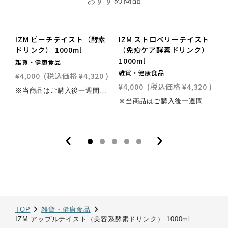
おすすめ商品
NEW
NEW
IZM ピーチテイスト（酵素
IZM ストロベリーテイスト
ドリンク） 1000ml
（免疫ケア酵素ドリンク）
（
1000ml
雑貨・健康食品
雑貨・健康食品
¥4,000
(税込価格
¥4,320
)
¥
¥4,000
(税込価格
¥4,320
)
※当商品はご購入後一週間程度でのお届けとなります。【商品特徴】瀬戸内産の素材にこだわり、無農薬で育てた野菜や果物75種類を3年半発酵させた、植物発酵エキス配合ピーチ味のおいしい酵素ドリンクです。女性に評判のコラーゲン・ヒアルロン酸・プラセンタ配合。エネルギー生成にビタミン各種、配合。大人から子供まで続けやすい酵素ドリンクです。腸活にもおすすめ！【お召し上がり方】1日あたり40ml~80mlを目安に、水、白湯（40℃目安）炭酸水等で5倍程度に薄めてお召し上がりください。【商品情報】・原材料名：イソマルトオリゴ糖、リンゴ酢、高果糖液糖、植物発酵エキス（黒糖、キャベツ、イチゴ、その他）、ピーチ果汁、フィッシュコラーゲンぺプチド、アサイーエキス、豚プラセンタエキス（酸味料、カラメル色素、香料、甘味料、ステビア、アセスファムK、スクラロース）、ヒアルロン酸、ビタミンC、ビタミンB1、ビタミンB2、ビタミンB6、ビタミンB12、（一部にキウイフルーツ、大豆、豚、もも、リンゴ、ゼラチンを含む）・原産生産国：日本・内容量：1,000ml・1本の目安量：約25杯・消費期限：製造より3年（商品上部シール部に記載）・保存方法：高温多湿及び直射日光を避けて冷暗所に保存ください。開栓後は、要冷蔵で保存ください。【栄養成分表示】（原液40mlあたり） エネルギー：34Kcal、たんぱく質：0g、脂質：0g、炭水化物：8.4g、食塩相当量：0.19g【ご使用上の注意】・原材料名表示をご参照の上、食物アレルギーのある方はご利用をお控えください。・体質に合わない場合はご利用を中止してください。・小さなお子様の手の届かないところに保管してください。・妊娠・授乳中の方や通院中、お薬を服用中の方は、医師とご相談の上お召し上がりください。・野菜や果物などの原料を使用しているため、色調や風味、粘度に変化が生じる場合がありますが、品質に問題はありません。・原料由来の浮遊物、沈殿物が発生する場合がありますが、品質に問題はありません。・開封後はキャップや開栓口を清潔に保ち、10°Ｃ以下で保存し、お早めにお召し上がりください。・賞味期限を過ぎた製品はお召し上がりにならないでください。・一度移した原液はもとに戻さないでください。・水などで薄めた原液はその日の内に、お召し上がりください。
※当商品はご購入後一週間程度でのお届けとなります。【商品特徴】免疫ケアを考えた酵素ドリンク瀬戸内産の素材にこだわり、無農薬で育てた野菜や果物75種類を3年半発酵させた、植物発酵エキス配合ピーチ味のおいしい酵素ドリンクです。コップ1杯（原液40ml）に合計1,000億個の2種類の乳酸菌（EC-12株とnanoECF-M株を各500億個）と各種ビタミンを贅沢に配合しております。さらに、栄養機能食品としてビタミンB1を配合することで、腸内環境の改善や健康維持をより効果的にサポートします。【お召し上がり方】1日あたり40ml~80mlを目安に、水、白湯（40℃目安）炭酸水等で5倍程度に薄めてお召し上がりください。【商品情報】・原材料名：イソマルトオリゴ糖液糖（国内製造）、りんご酢、植物発酵エキス、フラクトオリゴ糖液糖、りんご果汁、いちご果汁、乳酸菌末（殺菌）、フィッシュコラーゲンペプチド、エクソソーム含有プラセンタ・サイタイ・羊膜エキス／酸味料、香料、甘味料（ステビア）、ビタミンB1、ビタミンC、ビタミンB2、ビタミンB6、ビタミンE、ビタミンA、ビタミンB12、（一部にキウイフルーツ・大豆・もも・りんご・ゼラチンを含む）・原産生産国：日本・内容量：1,000ml・1本の目安量：約25杯・消費期限：製造より3年（商品上部シール部に記載）・保存方法：高温多湿及び直射日光を避けて冷暗所に保存ください。開栓後は、要冷蔵で保存ください。【栄養成分表示】（原液40mlあたり） エネルギー：29.6kcal、たんぱく質：0g、脂質：0g、炭水化物：7.3g、食塩相当量：0.08g、ビタミンB1：1.76mg【ご使用上の注意】・原材料名表示をご参照の上、食物アレルギーのある方はご利用をお控えください。・体質に合わない場合はご利用を中止してください。・小さなお子様の手の届かないところに保管してください。・妊娠・授乳中の方や通院中、お薬を服用中の方は、医師とご相談の上お召し上がりください。・野菜や果物などの原料を使用しているため、色調や風味、粘度に変化が生じる場合がありますが、品質に問題はありません。・原料由来の浮遊物、沈殿物が発生する場合がありますが、品質に問題はありません。・開封後はキャップや開栓口を清潔に保ち、10°Ｃ以下で保存し、お早めにお召し上がりください。・賞味期限を過ぎた製品はお召し上がりにならないでください。・一度移した原液はもとに戻さないでください。・水などで薄めた原液はその日の内に、お召し上がりください。
TOP
雑貨・健康食品
IZM アップルテイスト（美容系酵素ドリンク） 1000ml