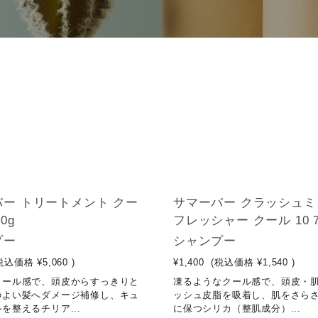
ー トリートメント クー
サマーバー クラッシュミ
0g
フレッシャー クール 10 7
プー
シャンプー
税込価格
¥5,060
)
¥1,400
(税込価格
¥1,540
)
クール感で、頭皮からすっきりと
凍るようなクール感で、頭皮・
のよい髪へダメージ補修し、キュ
ッシュ皮脂を吸着し、肌をさら
を整えるチリア...
に保つシリカ（整肌成分）...