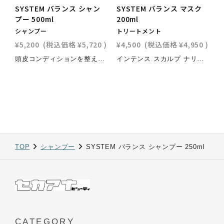
SYSTEM バランス シャン
SYSTEM バランス マスク
プー 500ml
200ml
シャンプー
トリートメント
¥5,200
(税込価格
¥5,720
)
¥4,500
(税込価格
¥4,950
)
頭皮コンディションを整える。栄養を与え保湿する。クシ通りを良くする。肌にやさしい中性pHバランスで敏感な頭皮を癒す、頭皮にやさしいクレンジング。ヘアケアのメリット：やさしく洗い上げる。クシ通りの良い髪に整えながら、頭皮を癒し、保湿し、修復する。配合ポイント： pH中性。マイルドな配合。皮膚科医との共同開発。敏感肌への耐性と効果をテスト済み。
インテンス スカルプ ナリッシュメント。栄養を与え保湿する。頭皮コンディションを整える。やわらかでしなやかな髪へと導く。頭皮の深層まで保湿し不快感を和らげる、 週に1度の集中トリートメント。ヘアケアのメリット：頭皮の保護バリアを癒し、修復し、補強する。髪を柔らかくしてクシ通りを良くする。乾燥やかぶれによる不快感を緩和する。集中保湿。配合ポイント：保湿。効果が長期間持続。コンディショニングの有効成分が柔らかな手触りの髪へと導く。マイルドな配合。皮膚科医との共同開発。敏感肌への耐性と効果をテスト済み。
TOP
シャンプー
SYSTEM バランス シャンプー 250ml
CATEGORY