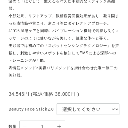
温めて・ほぐして・鍛えるを叶えた革新的なスティック美顔
器。
小顔効果、リフトアップ、眼精疲労回復効果があり、凝り固ま
った表情筋や首こり、肩こり等にダイレクトアプローチ。
41℃の温感ケアと同時にバイブレーション機能で気持ち良くマ
ッサージのように使いながら美しく、健康な体へと導く。
美顔器では初めての「スポットセンシングテクノロジー」を搭
載し、刺激しやすいスポットを検知してEMSによる深部への
トレーニングが可能。
表情筋メソッド×美容バリメソッドを掛け合わせた唯一無二の
美顔器。
34,546円
(税込価格
38,000円
)
Beauty Face Stick2.0
数量