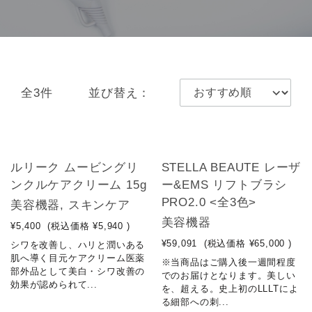
全3件
並び替え：
NEW
ルリーク ムービングリ
STELLA BEAUTE レーザ
ンクルケアクリーム 15g
ー&EMS リフトブラシ
PRO2.0 <全3色>
美容機器, スキンケア
美容機器
¥5,400
(税込価格
¥5,940
)
¥59,091
(税込価格
¥65,000
)
シワを改善し、ハリと潤いある
肌へ導く目元ケアクリーム医薬
※当商品はご購入後一週間程度
部外品として美白・シワ改善の
でのお届けとなります。美しい
効果が認められて...
を、超える。史上初のLLLTによ
る細部への刺...